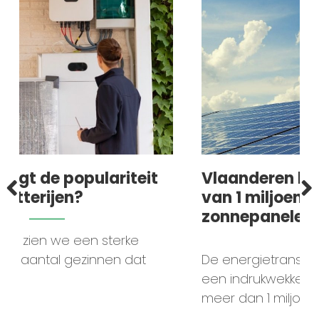
opulariteit
Vlaanderen bereikt de 
n?
van 1 miljoen
zonnepaneleninstallati
 een sterke
gezinnen dat
De energietransitie in Vlaand
een indrukwekkende mijlpaal be
meer dan 1 miljoen...