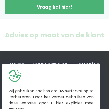
Vraag het hier!
Advies op maat van de klant
Home
Zonnepanelen
Batterijen
Airco
Laadpalen
Energiemanagement Systemen
Marktinfo
Referenties
Veelgestelde vragen
Wij gebruiken cookies om uw surfervaring te
Zelfbouwpakketten
Contact
verbeteren. Door het verder gebruiken van
deze website, gaat u hier expliciet mee