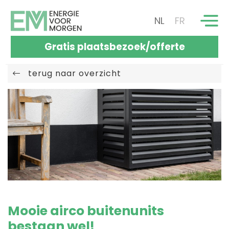
NL
FR
Gratis plaatsbezoek/offerte
terug naar overzicht
Mooie airco buitenunits
bestaan wel!