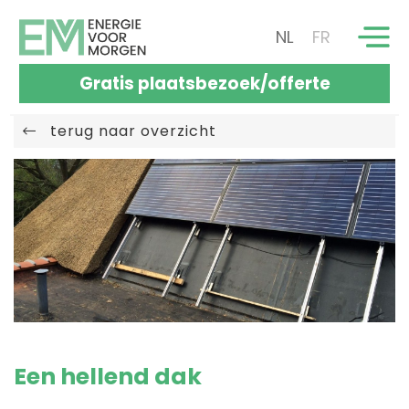
NL
FR
Gratis plaatsbezoek/offerte
terug naar overzicht
Een hellend dak