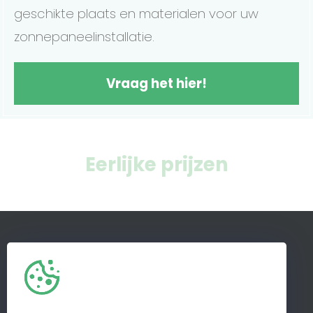
geschikte plaats en materialen voor uw
zonnepaneelinstallatie.
Vraag het hier!
Eerlijke prijzen
Home
Zonnepanelen
Batterijen
Airco
Laadpalen
Energiemanagement Systemen
Marktinfo
Referenties