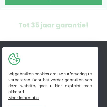
Tot 35 jaar garantie!
Home
Zonnepanelen
Batterijen
Airco
Laadpalen
Energiemanagement Systemen
Marktinfo
Referenties
Wij gebruiken cookies om uw surfervaring te
Veelgestelde vragen
verbeteren. Door het verder gebruiken van
Zelfbouwpakketten
Contact
deze website, gaat u hier expliciet mee
akkoord.
Meer informatie