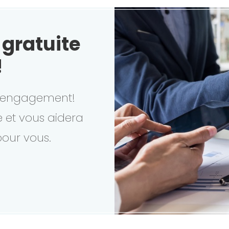
gratuite
!
s engagement!
e et vous aidera
pour vous.