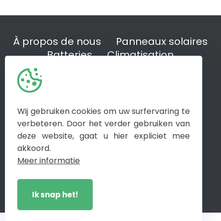
À propos de nous
Panneaux solaires
Batteries
Climatisation
Bornes de recharge
Systèmes de gestion de l'énergie
Info sur le marché
Des références
Questions fréquentes
Wij gebruiken cookies om uw surfervaring te
Kits de bricolage
Contact
verbeteren. Door het verder gebruiken van
deze website, gaat u hier expliciet mee
akkoord.
Meer informatie
© Energie Voor Morgen 2026
Privacy & Disclaimer
Ik snap het!
With
by Plenso