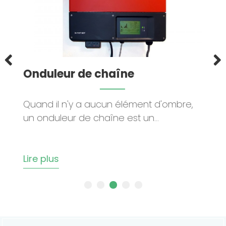
duleur de chaîne
Ondule
nd il n'y a aucun élément d'ombre,
Les opti
onduleur de chaîne est un...
avec mic
les panne
e plus
Lire plus