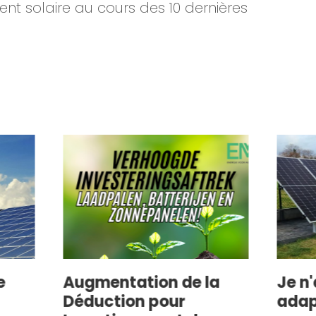
nt solaire au cours des 10 dernières
entation de la
Je n'ai pas de toi
ction pour
adapté ! Que fair