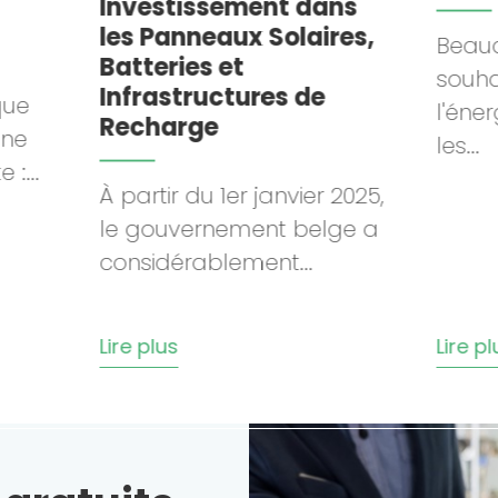
stissement dans
Panneaux Solaires,
Beaucoup de pers
eries et
souhaitent passer 
astructures de
l'énergie solaire, ma
harge
les...
tir du 1er janvier 2025,
ouvernement belge a
idérablement...
lus
Lire plus