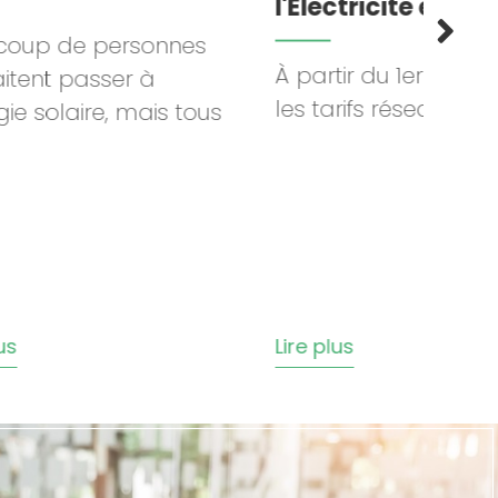
l'Électricité en Flandre
et
réc
onnes
co
À partir du 1er janvier 2025,
à
les tarifs réseaux pour...
is tous
Alor
éli
d'in
Lire plus
Lire