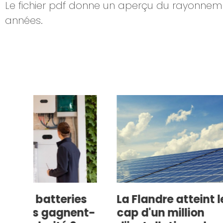
Le fichier pdf donne un aperçu du rayonneme
années.
ries
La Flandre atteint le
Augm
nent-
cap d'un million
Dédu