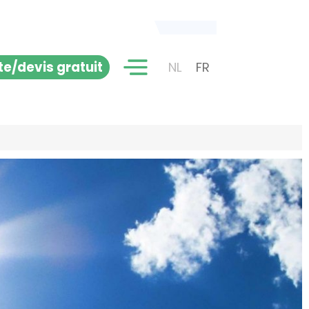
ite/devis gratuit
NL
FR