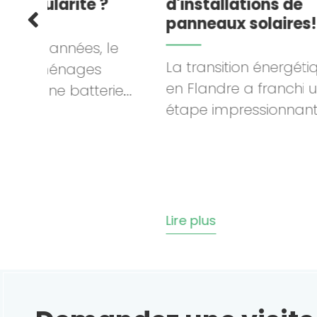
 ?
d'installations de
Inve
panneaux solaires!
les 
Batt
 le
Infr
La transition énergétique
s
Rec
en Flandre a franchi une
ie...
étape impressionnante :...
À par
le g
cons
Lire plus
Lire p