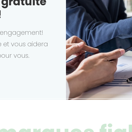
gratuite
!
s engagement!
e et vous aidera
pour vous.